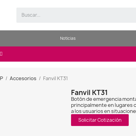
Noticias
IP
Accesorios
Fanvil KT31
Fanvil KT31
Botón de emergencia montad
principalmente en lugares 
a los usuarios en situacio
Solicitar Cotización