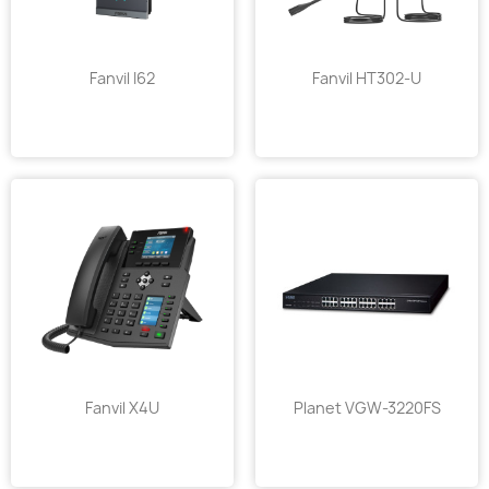
Fanvil I62
Fanvil HT302-U
Fanvil X4U
Planet VGW-3220FS