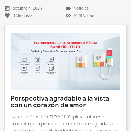
today
label
octubre 4, 2024
Noticias
favorite
remove_red_eye
0
Me gusta
1428 Vistas
Perspectiva agradable a la vista
con un corazón de amor
La serie Fanvil Y501/Y501-Y aplica colores en
armonía para producir un contraste agradable a
la vista que es fácil de identificar para personas