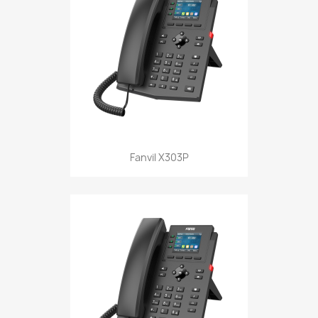
Fanvil X303P