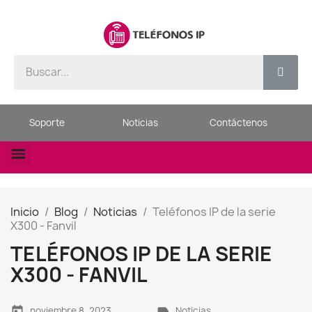
Soporte
Noticias
Contáctenos
Inicio
Blog
Noticias
Teléfonos IP de la serie
X300 - Fanvil
TELÉFONOS IP DE LA SERIE
X300 - FANVIL
today
label
noviembre 8, 2023
Noticias